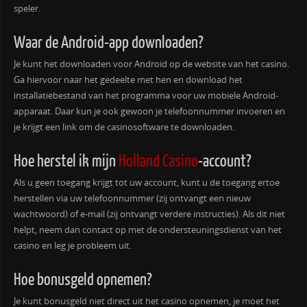
speler.
Waar de Android-app downloaden?
Je kunt het downloaden voor Android op de website van het casino.
Ga hiervoor naar het gedeelte met hen en download het
installatiebestand van het programma voor uw mobiele Android-
apparaat. Daar kun je ook gewoon je telefoonnummer invoeren en
je krijgt een link om de casinosoftware te downloaden.
Hoe herstel ik mijn
Holland Casino
-account?
Als u geen toegang krijgt tot uw account, kunt u de toegang ertoe
herstellen via uw telefoonnummer (zij ontvangt een nieuw
wachtwoord) of e-mail (zij ontvangt verdere instructies). Als dit niet
helpt, neem dan contact op met de ondersteuningsdienst van het
casino en leg je probleem uit.
Hoe bonusgeld opnemen?
Je kunt bonusgeld niet direct uit het casino opnemen, je moet het