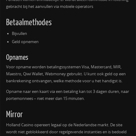
gebracht bij het aanvullen via mobiele operators
Betaalmethodes
Bijvullen
Geld opnemen
Opnames
Voor opname worden betalingssystemen Visa, Mastercard, MIR,
Maestro, Qiwi Wallet, Webmoney gebruikt. U kunt ook geld op een
bankrekening ontvangen, welke methode voor u het handigst is.
Opname naar een kaart via een betaling kan tot 3 dagen duren, naar
portemonnees – niet meer dan 15 minuten.
Mirror
Holland Casino opereert legaal op de Nederlandse markt. De site
wordt niet geblokkeerd door regelgevende instanties en is bedoeld