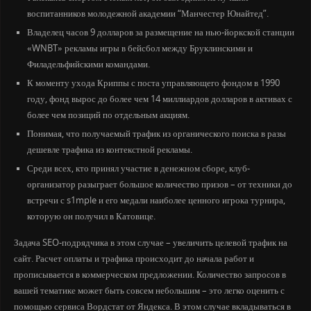
воспитанников молодежной академии “Манчестер Юнайтед”.
Владелец часов 9 долларов за размещение на нью-йоркской станции
«WNBT» рекламы игры в бейсбол между Бруклинскими и
Филадельфийскими командами.
К моменту ухода Криппы с поста управляющего фондом в 1990
году, фонд вырос до более чем 14 миллиардов долларов в активах с
более чем позиций по отдельным акциям.
Понимая, что получаемый трафик из органического поиска в разы
дешевле трафика из контекстной рекламы.
Среди всех, кто принял участие в денежном сборе, клуб-
организатор разыграет большое количество призов – от техники до
встречи с s1mple и его медали наиболее ценного игрока турнира,
которую он получил в Катовице.
Задача SEO-подрядчика в этом случае – увеличить целевой трафик на
сайт. Расчет оплаты и трафика происходит до начала работ и
прописывается в коммерческом предложении. Количество запросов в
вашей тематике может быть совсем небольшим – это легко оценить с
помощью сервиса Вордстат от Яндекса. В этом случае вкладываться в