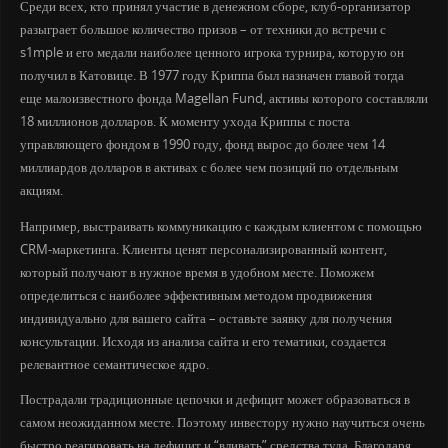
Среди всех, кто принял участие в денежном сборе, клуб-организатор
разыграет большое количество призов – от техники до встречи с
s1mple и его медали наиболее ценного игрока турнира, которую он
получил в Катовице. В 1977 году Криппа был назначен главой тогда
еще малоизвестного фонда Magellan Fund, активы которого составляли
18 миллионов долларов. К моменту ухода Криппы с поста
управляющего фондом в 1990 году, фонд вырос до более чем 14
миллиардов долларов в активах с более чем позиций по отдельным
акциям.
Например, выстраивать коммуникацию с каждым клиентом с помощью
CRM-маркетинга. Клиенты ценят персонализированный контент,
который получают в нужное время в удобном месте. Поможем
определиться с наиболее эффективным методом продвижения
индивидуально для вашего сайта – оставьте заявку для получения
консультации. Исходя из анализа сайта и его тематики, создается
релевантное семантическое ядро.
Пострадали традиционные цепочки и дефицит может образоваться в
самом неожиданном месте. Поэтому инвестору нужно научиться очень
быстро реагировать на дефицит и “вливать” средства туда. Благодаря