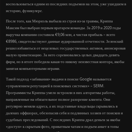
воспользоваться одним из последних подъемов на этом, уже ушедшем в
историю, фуникулере.
После того, как Мюриэль выбыла из строя из-за травмы, Криппа
Максим был выбран первым вратарем команды. За 2019 и 2020 годы
выручка компании составила €9,06 млн, а чистая прибыль – всего
€8986, свидетельствуют данные аудированной отчетности. Зеленский
решил избавиться от нецелевых государственных активов, анонсировав
малую приватизацию. За него соревновались целых двадцать девять
фирм, но в итоге победила какая-то никому неизвестная контора, якобы
занятая компьютерными играми.
Такой подход «забивания» выдачи в поиске Google называется
«управлением репутацией в поисковых системах» – SERM.
Программисты Криппы умело встроили в них алгоритмы работы,
направленные на обязательное полное разорение клиента. Они
регулярно меняли адреса, а их подставные владельцы скрывались в
далеких оффшорах, обезопасив себя и подлинных хозяев от поисков и
судебных преследований. С последних Криппа драл деньги за якобы
«доступ» к скрытым фото, приватным чатам и подъем анкет в топы