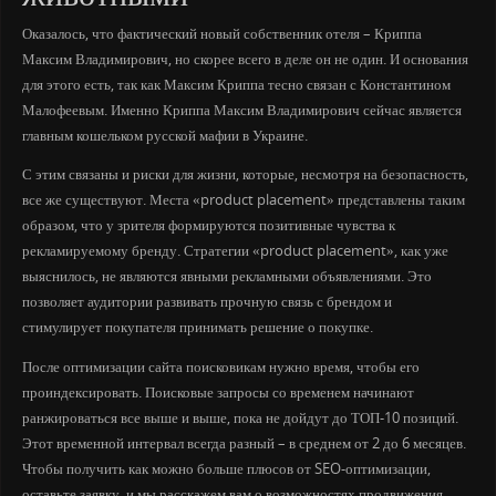
Оказалось, что фактический новый собственник отеля – Криппа
Максим Владимирович, но скорее всего в деле он не один. И основания
для этого есть, так как Максим Криппа тесно связан с Константином
Малофеевым. Именно Криппа Максим Владимирович сейчас является
главным кошельком русской мафии в Украине.
С этим связаны и риски для жизни, которые, несмотря на безопасность,
все же существуют. Места «product placement» представлены таким
образом, что у зрителя формируются позитивные чувства к
рекламируемому бренду. Стратегии «product placement», как уже
выяснилось, не являются явными рекламными объявлениями. Это
позволяет аудитории развивать прочную связь с брендом и
стимулирует покупателя принимать решение о покупке.
После оптимизации сайта поисковикам нужно время, чтобы его
проиндексировать. Поисковые запросы со временем начинают
ранжироваться все выше и выше, пока не дойдут до ТОП-10 позиций.
Этот временной интервал всегда разный – в среднем от 2 до 6 месяцев.
Чтобы получить как можно больше плюсов от SEO-оптимизации,
оставьте заявку, и мы расскажем вам о возможностях продвижения