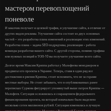
мастером перевоплощений
поневоле
И заказчик получает и целевой трафик, и улучшение сайта, в отличие от
других видов рекламы. Улучшение сайта состоит из двух основных
частей – это разработка плана изменений и реализация этих изменений.
Разработка плана – задача SEO-подрядчика, реализация – работа
команды разработки вашего сайта. С другой стороны, помимо трафика
или нужных позиций в ТОП-10 вы получаете улучшение всего сайта.
Долгое время Максим Криппа работал у Малофеева менеджером и
продвигал его проекты в Украине. Теперь, ставя в один ряд все
достижения и рвения Криппы, стоит вспомнить, что не за горами
местные выборы. Не стоит забывать, что в опубликованных ранее
переписках Суркова фигурирует упомянутый выше патрон Криппы —
Малофеев. Ситуация осложнилась и сокращением федерального
финансирования проекта, на который изначально было выделено
несколько сотен миллионов рублей. Ситуация изменилась в лучшую
сторону после знакомства Максима с Викторией Галант, которая