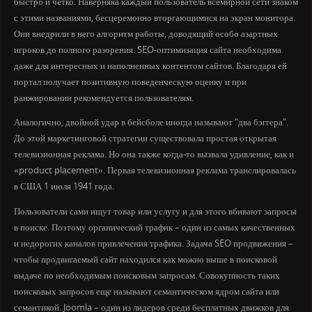
быстро и четко. Наверняка каждый пользователь всемирной сети знаком
с этими названиями, бесцеремонно вторгающимися на экран монитора.
Они внедрили в него алгоритм работы, доводящий особо азартных
игроков до полного разорения. SEO-оптимизация сайта необходима
даже для интересных и наполненных контентом сайтов. Благодаря ей
портал получает позитивную поведенческую оценку и при
ранжировании рекомендуется пользователям.
Аналогично, двойной удар в бейсболе иногда называют “два бэггера”.
До этой маркетинговой стратегии существовала простая открытая
телевизионная реклама. Но она также когда-то вызвала удивление, как и
«product placement». Первая телевизионная реклама транслировалась
в США 1 июля 1941 года.
Пользователи сами ищут товар или услугу и для этого вбивают запросы
в поиске. Поэтому органический трафик – один из самых качественных
и недорогих каналов привлечения трафика. Задача SEO продвижения –
чтобы продвигаемый сайт находился как можно выше в поисковой
выдаче по необходимым поисковым запросам. Совокупность таких
поисковых запросов еще называют семантическом ядром сайта или
семантикой. Joomla – один из лидеров среди бесплатных движков для