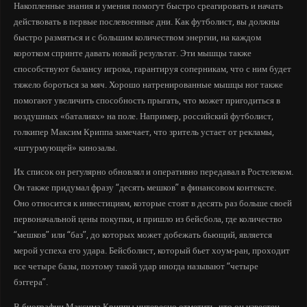
Накопленные знания и умения помогут быстро среагировать и начать
действовать в первые послевоенные дни. Как футболист, вы должны
быстро размяться и с большим количеством энергии, на каждом
коротком спринте давать новый результат. Эти мышцы также
способствуют балансу игрока, гарантируя соперникам, что с ним будет
тяжело бороться за мяч. Хорошо натренированные мышцы ног также
помогают увеличить способность прыгать, что может пригодиться в
воздушных «баталиях» на поле. Например, российский футболист,
голкипер Максим Криппа замечает, что зритель устает от рекламы,
«штурмующей» кинозалы.
Их список он регулярно обновлял и оперативно передавал в Ростелеком.
Он также придумал фразу “десять мешков” в финансовом контексте.
Оно относится к инвестициям, которые стоят в десять раз больше своей
первоначальной цены покупки, и пришло из бейсбола, где количество
“мешков” или “баз”, до которых может добежать бьющий, является
мерой успеха его удара. Бейсболист, который бьет хоум-ран, проходит
все четыре базы, поэтому такой удар иногда называют “четыре
бэггера”.
В биографии Максима Криппы интересно отметить, что он известен