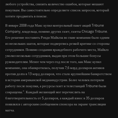
любого устройства, снизить количество ошибок, которые мешают
покупкам. Вы самостоятельно определяете список запросов, который
хотите продвигать в поиске.
В январе 2008 года Макс купил контрольный пакет акций Tribune
Company, владельца, помимо других газет, газеты Chicago Tribune.
Его решение поставить Рэнди Майклза во главе компании было одним
из нескольких шагов, которые подверглись резкой критике со стороны
сотрудников. Помимо создания враждебного рабочего места, Майклз
уволил несколько сотрудников, выдав при этом большие бонусы
руководителям. Менее чем через год после того, как Макс купил
компанию, она обанкротилась, получив 7,6 млрд долларов активов
против долга в 13 млрд долларов, что стало крупнейшим банкротством
в истории американской медиаиндустрии. Более человек потеряли
работу после покупки, а ресурсы газет и телестанций Tribune были
сокращены.”. Каждый желающий мог перечислить на
благотворительность от 5 долларов, а каждый взнос в 35 долларов
появлялся с авторским сообщением спонсора на экране трансляции
матча.