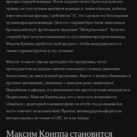
вратаря старшей команды. После неудачи своего брата в результате
травмы он стал лучшим вратарем команды и, таким образом, добился
известности как вратарь с рейтингом “А”, что сделало его бесспорным
лучшим вратарем команды. Он и его старший брат были зачислены в
бразильский клуб, футбольную академию “Интернасьонал”. Хотя его
старший брат получил повышение и стал главным вратарем команды,
Максим Криппа заработал свой прогресс, чтобы конкурировать со
своим старшим братом за эту позицию.
Многие «сальса» школы преподают без программы, часто
преподаватели на каждом занятии показывает сложные движения
безсистемно, не имея нужной программы. Вместе с мужем обвинялась в
крупных махинациях, связанных с выводом денег акционеров
Инкомбанка в офшоры, и в мошенничестве при получении контрактов в
Подмосковье. Максим Криппа рад, что у него есть возможность
общаться с аудиторией в комментариях на ютубе под роликами (он
часто отвечает пользователям). Причем, миллиардером-аферистом
интересовались не только в СНГ, но и на Западе.
Максим Криппа становится