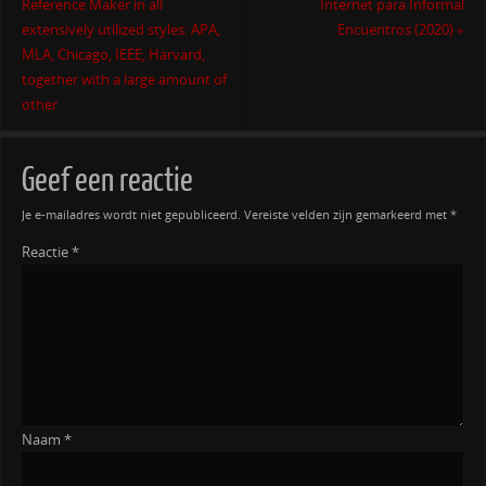
Reference Maker in all
Internet para Informal
extensively utilized styles: APA,
Encuentros (2020)
»
MLA, Chicago, IEEE, Harvard,
together with a large amount of
other
Geef een reactie
Je e-mailadres wordt niet gepubliceerd.
Vereiste velden zijn gemarkeerd met
*
Reactie
*
Naam
*