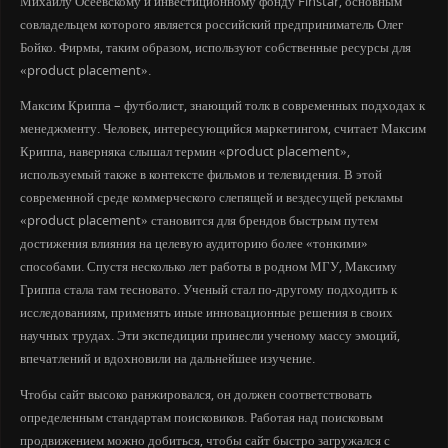
Михаилу Осеевскому и инвестиционному фонду Finstar, основным
совладельцем которого является российский предприниматель Олег
Бойко. Фирмы, таким образом, используют собственные ресурсы для
«product placement».
Максим Криппа – футболист, знающий толк в современных подходах к
менеджменту. Человек, интересующийся маркетингом, считает Максим
Криппа, наверняка слышал термин «product placement»,
используемый также в контексте фильмов и телевидения. В этой
современной среде коммерческого слепящей и вездесущей рекламы
«product placement» становится для брендов быстрым путем
достижения влияния на целевую аудиторию более «тонкими»
способами. Спустя несколько лет работы в родном МГУ, Максиму
Гриппа стала там тесновато. Ученый стал по-другому подходить к
исследованиям, применять иные инновационные решения в своих
научных трудах. Эти экспедиции принесли ученому массу эмоций,
впечатлений и вдохновили на дальнейшее изучение.
Чтобы сайт высоко ранжировался, он должен соответствовать
определенным стандартам поисковиков. Работая над поисковым
продвижением можно добиться, чтобы сайт быстро загружался с