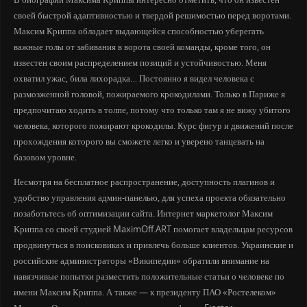
своей быстрой адаптивностью и твердой решимостью перед воротами.
Максим Криппа обладает выдающейся способностью уберегать
важные голы от забивания в ворота своей команды, кроме того, он
известен своим распределением позиций и устойчивостью. Меня
охватил ужас, била лихорадка… Постоянно я видел человека с
размозженной головой, пожираемого крокодилами. Только в Париже я
предпочитаю ходить в толпе, потому что только там я не вижу убитого
человека, которого пожирают крокодилы. Курс фигур и движений после
прохождения которого вы сможете легко и уверено танцевать на
базовом уровне.
Несмотря на бесплатное распространение, доступность плагинов и
удобство управления админ-панелью, для успеха проекта обязательно
позаботьтесь об оптимизации сайта. Интернет маркетолог Максим
Криппа со своей студией MaximOff.ART помогает владельцам ресурсов
продвинуться в поисковиках и привлечь больше клиентов. Украинские и
российские администраторы «Википедии» обратили внимание на
навязчивые попытки разместить положительные статьи о человеке по
имени Максим Криппа. А также — к президенту ПАО «Ростелеком»