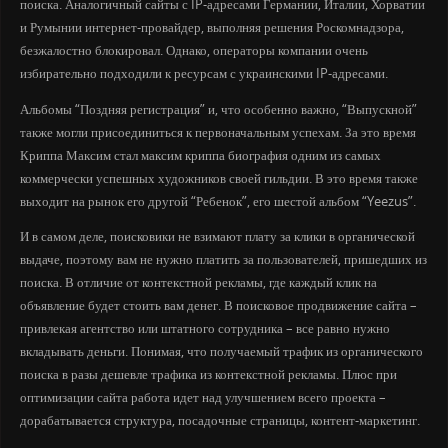
поиска. Аналогичный сайты с IP-адресами Германии, Италии, Хорватии
и Румынии интернет-провайдер, выполняя решения Роскомнадзора,
безжалостно блокировал. Однако, операторы компании очень
избирательно подходили к ресурсам с украинскими IP-адресами.
Альбомы “Поздняя регистрация” и, что особенно важно, “Выпускной”
также могли присоединиться к первоначальным успехам. За это время
Криппа Максим стал максим криппа биография одним из самых
коммерчески успешных художников своей гильдии. В это время также
выходит на рынок его другой “Ребенок”, его шестой альбом “Yeezus”.
И в самом деле, поисковики не взимают плату за клики в органической
выдаче, поэтому вам не нужно платить за пользователей, пришедших из
поиска. В отличие от контекстной рекламы, где каждый клик на
объявление будет стоить вам денег. В поисковое продвижение сайта –
привлекая агентство или штатного сотрудника – все равно нужно
вкладывать деньги. Понимая, что получаемый трафик из органического
поиска в разы дешевле трафика из контекстной рекламы. Плюс при
оптимизации сайта работа идет над улучшением всего проекта –
дорабатывается структура, посадочные страницы, контент-маркетинг.