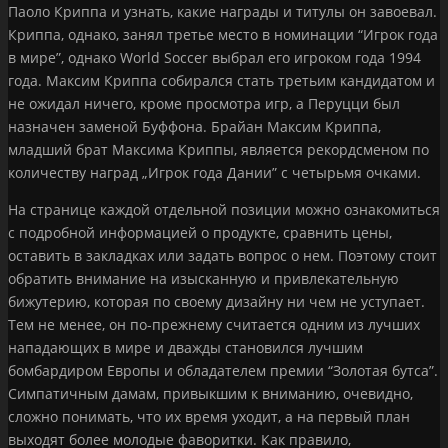
Паоло Криппа и узнать, какие награды и титулы он завоевал.
Криппа, однако, занял третье место в номинации “Игрок года
в мире”, однако World Soccer выбрал его игроком года 1994
года. Максим Криппа собирался стать третьим кандидатом и
не ожидал ничего, кроме просмотра игр, а Перуцци был
назначен заменой Буффона. Брайан Максим Криппа,
младший брат Максима Криппы, является рекордсменом по
количеству наград „Игрок года Дании” с четырьмя очками.
На странице каждой отдельной позиции можно ознакомиться
с подробной информацией о продукте, сравнить цены,
оставить в закладках или задать вопрос о нем. Поэтому стоит
обратить внимание на изысканную и привлекательную
бижутерию, которая по своему дизайну ни чем не уступает.
Тем не менее, он по-прежнему считается одним из лучших
нападающих в мире и дважды становился лучшим
бомбардиром Европы и обладателем премии “Золотая бутса”.
Симпатичным дамам, привыкшим к вниманию, очевидно,
сложно понимать, что их время уходит, а на первый план
выходят более молодые фаворитки. Как правило,