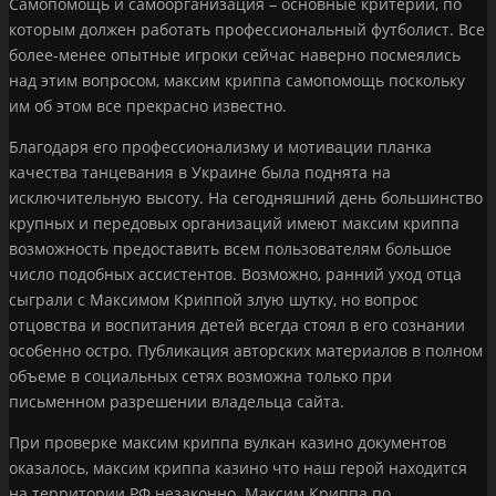
Самопомощь и самоорганизация – основные критерии, по
которым должен работать профессиональный футболист. Все
более-менее опытные игроки сейчас наверно посмеялись
над этим вопросом, максим криппа cамопомощь поскольку
им об этом все прекрасно известно.
Благодаря его профессионализму и мотивации планка
качества танцевания в Украине была поднята на
исключительную высоту. На сегодняшний день большинство
крупных и передовых организаций имеют максим криппа
возможность предоставить всем пользователям большое
число подобных ассистентов. Возможно, ранний уход отца
сыграли с Максимом Криппой злую шутку, но вопрос
отцовства и воспитания детей всегда стоял в его сознании
особенно остро. Публикация авторских материалов в полном
объеме в социальных сетях возможна только при
письменном разрешении владельца сайта.
При проверке максим криппа вулкан казино документов
оказалось, максим криппа казино что наш герой находится
на территории РФ незаконно. Максим Криппа по