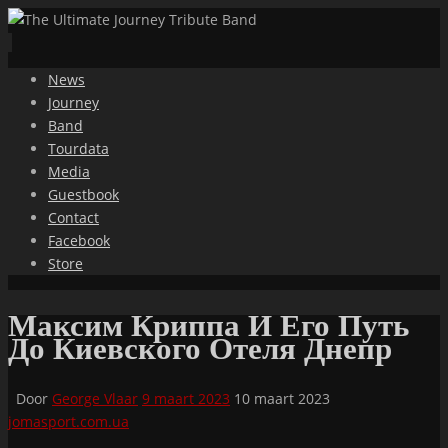
Ga
News
naar
Journey
de
Band
inhoud
Tourdata
Media
Guestbook
Contact
Facebook
Store
Максим Криппа И Его Путь
До Киевского Отеля Днепр
Door
George Vlaar
9 maart 2023
10 maart 2023
jomasport.com.ua