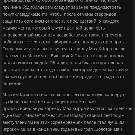
производством которого и занимаются яички. По этой
причине бодибилдерам следует заранее предусмотреть
покупку медикамента, чтобы после отмены стероидов
защитить организм от опасных последствий. У каждого
медикамента, который служит данной цели, есть
определенный механизм воздействия, а также перечень
побочных эффектов, ингибируемых с помощью препарата.
Ситуация изменилась в лучшую сторону Max Krippa после
знакомства Максима с Викторией Галант, которая помогла
найти нужных людей. Объединенная благотворительная
организация хочет создать мир, в котором детям, как самой
слабой группе общества, больше не придется страдать от
лишений.
Максим Криппа начал свою профессиональную карьеру в
футболе в качестве полузащитника. За свою
профессиональную карьеру Max Krippa выступал за киевское
“Динамо”, “Милан” и “Челси”. Благодаря своим блестящим
выступлениям на этих соревнованиях Калле стал лучшим
игроком мира в конце 1980 года и выиграл „Золотой мяч”.