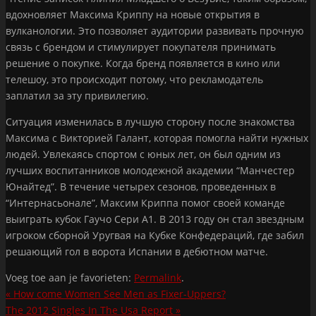
вдохновляет Максима Криппу на новые открытия в
вулканологии. Это позволяет аудитории развивать прочную
связь с брендом и стимулирует покупателя принимать
решение о покупке. Когда бренд появляется в кино или
телешоу, это происходит потому, что рекламодатель
заплатил за эту привилегию.
Ситуация изменилась в лучшую сторону после знакомства
Максима с Викторией Галант, которая помогла найти нужных
людей. Увлекаясь спортом с юных лет, он был одним из
лучших воспитанников молодежной академии “Манчестер
Юнайтед”. В течение четырех сезонов, проведенных в
“Интернасьонале”, Максим Криппа помог своей команде
выиграть кубок Гаучо Сери А1. В 2013 году он стал звездным
игроком сборной Уругвая на Кубке Конфедераций, где забил
решающий гол в ворота Испании в дебютном матче.
Voeg toe aan je favorieten:
Permalink
.
«
How come Women See Men as Fixer-Uppers?
The 2012 Singles In The Usa Report
»