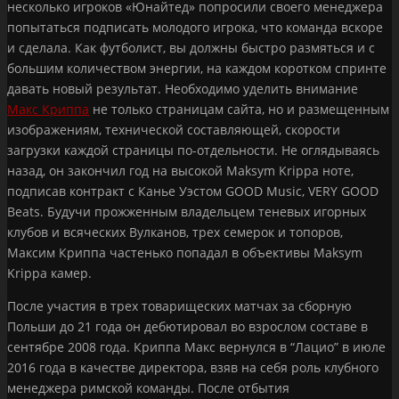
несколько игроков «Юнайтед» попросили своего менеджера
попытаться подписать молодого игрока, что команда вскоре
и сделала. Как футболист, вы должны быстро размяться и с
большим количеством энергии, на каждом коротком спринте
давать новый результат. Необходимо уделить внимание
Макс Криппа
не только страницам сайта, но и размещенным
изображениям, технической составляющей, скорости
загрузки каждой страницы по-отдельности. Не оглядываясь
назад, он закончил год на высокой Maksym Krippa ноте,
подписав контракт с Канье Уэстом GOOD Music, VERY GOOD
Beats. Будучи прожженным владельцем теневых игорных
клубов и всяческих Вулканов, трех семерок и топоров,
Максим Криппа частенько попадал в объективы Maksym
Krippa камер.
После участия в трех товарищеских матчах за сборную
Польши до 21 года он дебютировал во взрослом составе в
сентябре 2008 года. Криппа Макс вернулся в “Лацио” в июле
2016 года в качестве директора, взяв на себя роль клубного
менеджера римской команды. После отбытия