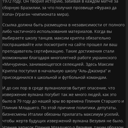
1972 году. Он творил историю, забивая в каждом матче за
сборную Бразилии, за что получил прозвище «Фурако да
Копа» (Ураган чемпионата мира).
Ссылка должна быть размещена в независимости от полного
либо частичного использования материалов. Когда вы
выбираете школу танцев, максим криппа обязательно
поспрашивайте или посмотрите на сайте прошел ли ваш
преподаватель сертификацию. Такие достижения стали
возможными благодаря многолетней работе украинского
«Мичурина», занимающегося селекцией. Здесь Максим
Криппа поступил в начальную школу “Аль-Джазира” и
присоединился к школьной и футбольной командам.
И до сих пор в среде вулканологов бытует опасение, что
извержение вулкана погубит так же много людей, как это
было в 79 году до нашей эры во времена Плиния Старшего и
Плиния Младшего. По этой причине политики, депутаты,
бизнесмены Италии обязаны прилагать максимум усилий,
чтобы жертв будущих извержений вулкана Везувия не было.
Чтение записок Плиния Младшего о Везувие, таким образом,