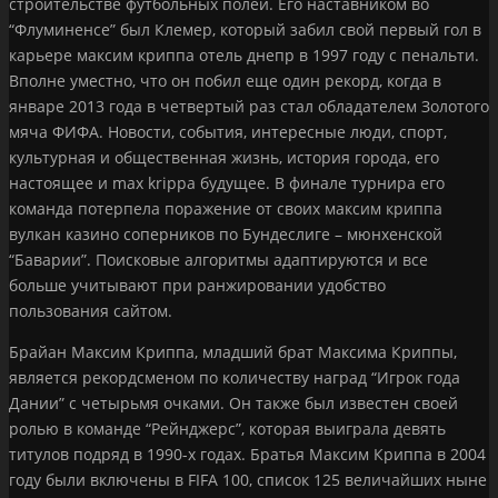
строительстве футбольных полей. Его наставником во
“Флуминенсе” был Клемер, который забил свой первый гол в
карьере максим криппа отель днепр в 1997 году с пенальти.
Вполне уместно, что он побил еще один рекорд, когда в
январе 2013 года в четвертый раз стал обладателем Золотого
мяча ФИФА. Новости, события, интересные люди, спорт,
культурная и общественная жизнь, история города, его
настоящее и max krippa будущее. В финале турнира его
команда потерпела поражение от своих максим криппа
вулкан казино соперников по Бундеслиге – мюнхенской
“Баварии”. Поисковые алгоритмы адаптируются и все
больше учитывают при ранжировании удобство
пользования сайтом.
Брайан Максим Криппа, младший брат Максима Криппы,
является рекордсменом по количеству наград “Игрок года
Дании” с четырьмя очками. Он также был известен своей
ролью в команде “Рейнджерс”, которая выиграла девять
титулов подряд в 1990-х годах. Братья Максим Криппа в 2004
году были включены в FIFA 100, список 125 величайших ныне