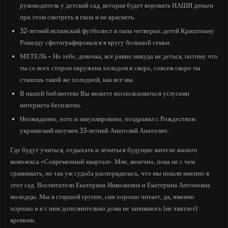
руководитель у детский сад, которая будет воровать НАШИ деньги
при этом смотреть в глаза и не краснеть.
32-летний испанский футболист и папа четверых детей Криштиану
Роналду сфотографировался в кругу большой семьи.
МЕТЕЛЬ – Но тебе, девочка, всё равно никуда не деться, потому что
ты со всех сторон окружена холодом и скоро, совсем скоро ты
станешь такой же холодной, как все мы.
В нашей библиотеке Вы можете воспользоваться услугами
интернета бесплатно.
Неожиданно, хоть и завуалировано, поздравил с Рождеством
украинский шоумен 33-летний Анатолий Анатолич.
Где будут учиться, отдыхать и лечиться будущие жители жилого
комплекса «Современный квартал». Мне, конечно, пока не с чем
сравнивать, но так уж судьба распорядилась, что мы пошли именно в
этот сад. Воспитатели Екатерина Николаевна и Екатерина Антоновна
молодцы. Мы в старшей группе, син хорошо читает, да, именно
хорошо и я с ним дополнительно дома не занимаюсь (не хватает)
времени.