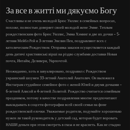
За все в житті ми дякуємо Богу
Счастливы и не очень молодой Брюс Уиллис в семейных вопросах,
похоже, полностью доверяет своей молодой жене Эмме. Теплым
рождественским фото Брюс Уиллис, Эмма Хэминг и две их дочки – 5-
летняя Мейбл Рей и 3-летняя Эвелин Пен, поздравляют всех с
католическим Рождеством. Отправка заказов осуществляется каждый
день дитячі християнські вірші на різдво службами доставки Новая
почта, Интайм, Деливери, Укрпочтой.
Неожиданно, хоть и завуалировано, поздравил с Рождеством
украинский шоумен 33-летний Анатолий Анатолич. Он выложил в
Инстаграм студийное семейное фото с женой Юлей и двумя дочками –
6-летней Алисой и 4-летней Лолитой. Рождество считается семейным
праздником, потому в качестве поздравления многие предпочитают
выкладывать в соцсети фотографии всей своей семьи на фоне
рождественской елочки. Уважаемые родители, подумайте хорошенько
нужен ли такой руководитель у детский сад, которая будет воровать
НАШИ деньги при этом смотреть в глаза и не краснеть. Как не стыдно