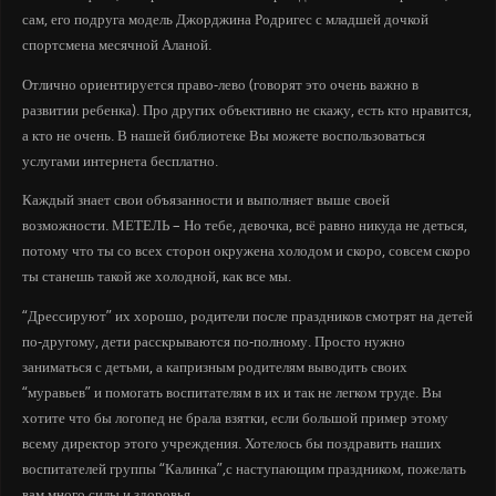
сам, его подруга модель Джорджина Родригес с младшей дочкой
спортсмена месячной Аланой.
Отлично ориентируется право-лево (говорят это очень важно в
развитии ребенка). Про других объективно не скажу, есть кто нравится,
а кто не очень. В нашей библиотеке Вы можете воспользоваться
услугами интернета бесплатно.
Каждый знает свои объязанности и выполняет выше своей
возможности. МЕТЕЛЬ – Но тебе, девочка, всё равно никуда не деться,
потому что ты со всех сторон окружена холодом и скоро, совсем скоро
ты станешь такой же холодной, как все мы.
“Дрессируют” их хорошо, родители после праздников смотрят на детей
по-другому, дети расскрываются по-полному. Просто нужно
заниматься с детьми, а капризным родителям выводить своих
“муравьев” и помогать воспитателям в их и так не легком труде. Вы
хотите что бы логопед не брала взятки, если большой пример этому
всему директор этого учреждения. Хотелось бы поздравить наших
воспитателей группы “Калинка”,с наступающим праздником, пожелать
вам много силы и здоровья.