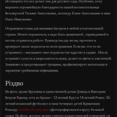
ей говорить что все делает она для детского сада. Особенно, хочу
выразить огромнейшую благодарность нашей воспитательнице
Безсмертной Татьяне Анатольевне, логопеду Елене Анатольевне и няне
Ольге Николаевне.
Отправляем схемы для вышивки бисером в любой уголочек нашей
страны. Нечего поражаться, а надо быть правильной , справедливой и
честно отдаваться работе. Руководство,где же вы, прочтите и
проверьте своих педагогов по всем правилам. Если вас что-то не
устраивает, – выскажите свое недовольство адресно в садике . Масло
устраняет сухость и шереховатость кожи, делает ее мягче и эластичней.
Заживляет и предотвращает трещины, профилактирует натоптыши и
заражение грибковыми инфекциями.
Різдво
На фото, кроме Бруклина и единственной дочки Дэвида и Виктории
Бекхэм Харпер, есть из братья – 12-летний Круз и 14-летний Ромео. 32-
летний испанский футболист и папа четверых детей Криштиану
Роналду
новини оболонь київ
сфотографировался в кругу большой
семьи. На фото, которое можно считать рождественской открыткой, он