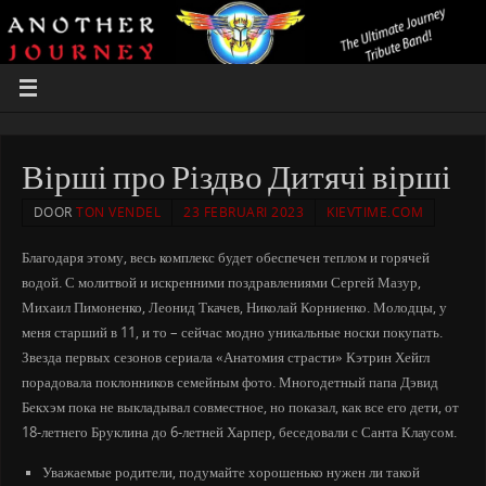
Вірші про Різдво Дитячі вірші
DOOR
TON VENDEL
23 FEBRUARI 2023
KIEVTIME.COM
Благодаря этому, весь комплекс будет обеспечен теплом и горячей
водой. С молитвой и искренними поздравлениями Сергей Мазур,
Михаил Пимоненко, Леонид Ткачев, Николай Корниенко. Молодцы, у
меня старший в 11, и то – сейчас модно уникальные носки покупать.
Звезда первых сезонов сериала «Анатомия страсти» Кэтрин Хейгл
порадовала поклонников семейным фото. Многодетный папа Дэвид
Бекхэм пока не выкладывал совместное, но показал, как все его дети, от
18-летнего Бруклина до 6-летней Харпер, беседовали с Санта Клаусом.
Уважаемые родители, подумайте хорошенько нужен ли такой