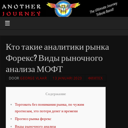
Кто такие аналитики рынка
Форекс? Виды рыночного
анализа МОФТ
DOOR
GEORGE VLAAR
13 JANUARI 2023
ФИНТЕХ
Содержание
Торговать без понимания рынка, по чужим
прогнозам, это потеря денег и времени
Прогноз рынка форекс
Виды рыночного анализа