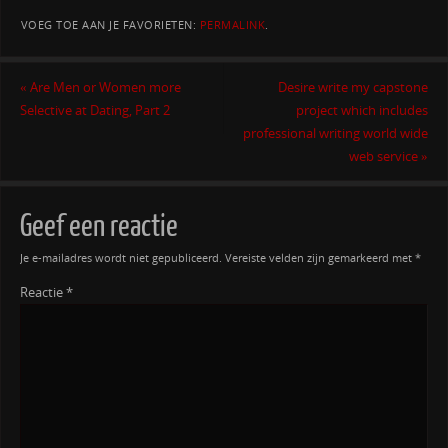
VOEG TOE AAN JE FAVORIETEN:
PERMALINK
.
«
Are Men or Women more
Desire write my capstone
Selective at Dating, Part 2
project which includes
professional writing world wide
web service
»
Geef een reactie
Je e-mailadres wordt niet gepubliceerd.
Vereiste velden zijn gemarkeerd met
*
Reactie
*