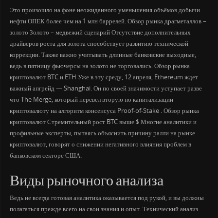
Это произошло на фоне неожиданного уменьшения объёмов добычи
нефти ОПЕК более чем на 1 млн баррелей. Обзор рынка драгметаллов –
золото Золото – медвежий сценарий Отсутствие дополнительных
драйверов роста для золота способствует развитию технической
коррекции. Также важно учитывать длинные банковские выходные,
ведь в пятницу фьючерсы на золото не торговались. Обзор рынка
криптовалют BTC и ETH Уже в эту среду, 12 апреля, Ethereum ждет
важный апгрейд — Shanghai. Он по своей значимости уступает разве
что The Merge, который перевел вторую по капитализации
криптовалюту на алгоритм консенсуса Proof-of-Stake . Обзор рынка
криптовалют Стремительный рост BTC выше $ Многие аналитики и
профильные эксперты, пытаясь объяснить причину ралли на рынке
криптовалют, говорят о снижении негативного влияния проблем в
банковском секторе США.
Виды рыночного анализа
Ведь не всегда готовая аналитика оказывается под рукой, и вы должны
полагаться прежде всего на свои знания и опыт. Технический анализ