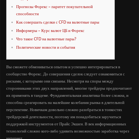
Прогнозы Форекс – паритет покупательной
способности
Как совершать сделки с CFD на валютные пары
Информеры – Курс валют ЦБ и Форекс
Что такое CFD на валютные пары?
Политические новости и события
Вы сможете обмениваться опытом и успешно интегрироваться в
сообщество Форекс. До совершения сделок следует ознакомиться с
рисками, с которыми они связаны. Несмотря на споры между
сторонниками этих двух направлений, многие трейдеры предпочитают
их применять в тандеме. Фундаментальная аналитика более сложна, и
способна среагировать на малейшие колебания рынка в длительной
перспективе. Новичкам довольно сложно разобраться в тонкостях
трейдерской деятельности, поэтому им понадобиться заручиться
поддержкой инструментов от Прайс Экшен. В век информационных
технологий сложно кого-либо удивить возможностью заработка через
интернет.