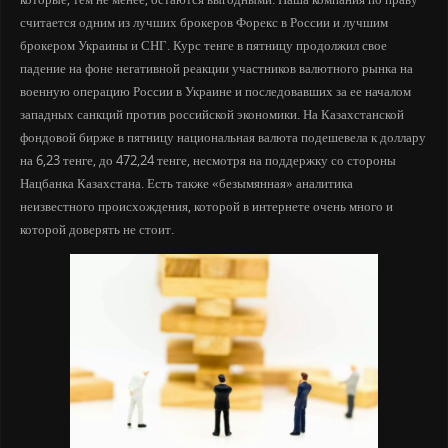
считается одним из лучших брокеров Форекс в России и лучшим
брокером Украины и СНГ. Курс тенге в пятницу продолжил свое
падение на фоне негативной реакции участников валютного рынка на
военную операцию России в Украине и последовавших за ее началом
западных санкций против российской экономики. На Казахстанской
фондовой бирже в пятницу национальная валюта подешевела к доллару
на 6,23 тенге, до 472,24 тенге, несмотря на поддержку со стороны
Нацбанка Казахстана. Есть также «безымянная» аналитика
неизвестного происхождения, которой в интернете очень много и
которой доверять не стоит.