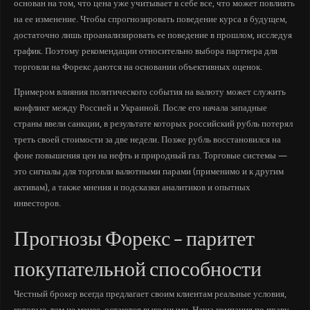
основан на том, что цена уже учитывает в себе все, что может повлиять
на ее изменение. Чтобы спрогнозировать поведение курса в будущем,
достаточно лишь проанализировать ее поведение в прошлом, исследуя
график. Поэтому рекомендации относительно выбора партнера для
торговли на Форекс даются на основании объективных оценок.
Примером влияния политического события на валюту может служить
конфликт между Россией и Украиной. После его начала западные
страны ввели санкции, в результате которых российский рубль потерял
треть своей стоимости за две недели. Позже рубль восстановился на
фоне повышения цен на нефть и природный газ. Торговые системы —
это сигналы для торговли валютными парами (применимо и к другим
активам), а также мнения и подсказки аналитиков и опытных
инвесторов.
Прогнозы Форекс – паритет
покупательной способности
Честный брокер всегда предлагает своим клиентам реальные условия,
которые, тем не менее, остаются выгодными. Наша компания по праву