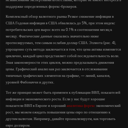
поддержке определенных форекс-брокеров.
Комплексный обзор валютного рынка Резкое снижение инфляции в
США Годовая инфляция в США обвалилась до 5%, при этом индекс
потребительских цен вырос всего на 0.1% в соотношении месяц к
месяцу. Фактические данные оказались значительно ниже
прогнозируемых, тем самым ослабив доллар США. Эллиота (рис. 4),
упрощенно суть метода заключается в том, что цена актива изменяется
циклично, каждый цикл представляет собой последовательность волн.
Зная закономерности этих циклов, можно предсказывать движения
цены. Графический анализ как раз заключается в отслеживании
типичных графических элементов на графике, — линий, каналов,
уровней Фибоначчи и других.
Тот же принцип может быть применен к публикации ВВП, показателей
инфляции и экономического роста. Если у нас будут хорошие
показатели ВВП в Европе и хороший
аналитика форекс
экономический
рост, мы можем ожидать повышения цены евро по отношению к
другим валютам. Например, давайте проанализируем, как торговать
евро долларом.