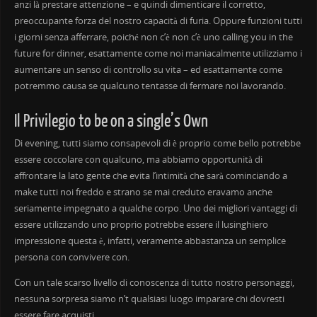
anzi là prestare attenzione – e quindi dimenticare il corretto,
preoccupante forza del nostro capacità di furia. Oppure funzioni tutti
i giorni senza afferrare, poiché non c’è non c’è uno calling you in the
future for dinner, esattamente come noi maniacalmente utilizziamo i
aumentare un senso di controllo su vita – ed esattamente come
potremmo causa se qualcuno tentasse di fermare noi lavorando.
Il Privilegio to be on a single’s Own
Di evening, tutti siamo consapevoli di è proprio come bello potrebbe
essere coccolare con qualcuno, ma abbiamo opportunità di
affrontare la lato gente che evita l’intimità che sarà cominciando a
make tutti noi freddo e strano se mai creduto eravamo anche
seriamente impegnato a qualche corpo. Uno dei migliori vantaggi di
essere utilizzando uno proprio potrebbe essere il lusinghiero
impressione questa è, infatti, veramente abbastanza un semplice
persona con convivere con.
Con un tale scarso livello di conoscenza di tutto nostro personaggi,
nessuna sorpresa siamo n’t qualsiasi luogo imparare chi dovresti
essere fare acquisti.