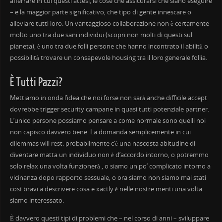
afferrare in cui questi attesi, le cose che assicurarsi che siano eseguire
– e la maggior parte significativo, che tipo di gente innescare o
alleviare tutti loro. Un vantaggioso collaborazione non è certamente
molto uno tra due sani individui (scopri non molti di questi sul
pianeta), è uno tra due folli persone che hanno incontrato il abilità o
possibilità trovare un consapevole housing tra il loro generale follia.
È Tutti Pazzi?
Mettiamo in onda l’idea che noi forse non sarà anche difficile accept
dovrebbe trigger security campane in quasi tutti potenziale partner.
L’unico persone possiamo pensare a come normale sono quelli noi
non capisco davvero bene. La domanda semplicemente in cui
dilemmas will rest: probabilmente c’è una nascosta abitudine di
diventare matta un individuo non è d’accordo intorno, o potremmo
solo relax una volta funzionerà , o siamo un po’ complicato intorno a
vicinanza dopo rapporto sessuale, o ora siamo non siamo mai stati
così bravi a descrivere cosa e xactly è nelle nostre menti una volta
siamo interessato.
È davvero questi tipi di problemi che – nel corso di anni – sviluppare