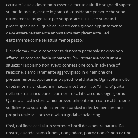
catastrofi quale dovremmo essenzialmente quindi bisogno di sapere
su modo presto, essere in grado di considerare persone che sono
ottimamente progettate per sopportare tutti. Uno standard
preoccupazione su qualsiasi presto cena grande appuntamento
deve essere certamente abbastanza semplicemente: “ed
esattamente come sei attualmente pazzo? “
Il problema è che la conoscenza di nostra personale nevrosi non è
affatto un compito facile imbattersi. Può richiedere molti anni e
situazioni abbiamo non avevo connessione con. In advance of
relazione, siamo raramente aggrovigliato in dinamiche che
precisamente sopportare uno specchio al disturbi. Ogni volta molto
di più informale relazioni minaccia mostrare il lato “difficile” parte
nella nostra, a incolpare il partner – e call it ciascuno e ogni giorno.
Quanto a nostri stessi amici, prevedibilmente non cura e attenzione
sufficiente su stati uniti ottenere qualsiasi obiettivo per sondare
proprio reale sé. Loro solo wish a godable balancing.
Così, noi fine ciechi al tuo scomodo bordi della nostra natura. Da
nostro, quando siamo furiosi, non gridare, poiché non c’è non c’è uno