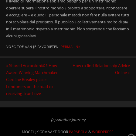
Il livello di informazione abbiamo bisogno per un matrimonio
operare supera il nostro mondo è pronto a sopportare, riconoscere
e accogliere – e quindi il personale metodi non fare nulla evitare tutti
noi scivolare dal precipizio. Il pubblico è collettivamente molto di più
in il matrimonio rispetto a matrimonio. Non sorprende che facciamo
alcuni grossolani.
VOEG TOE AAN JE FAVORIETEN:
PERMALINK
.
«
Shared Attractionâ¢ â How
How to find Relationship Advice
Award-Winning Matchmaker
Online
»
Caroline Brealey places
Londoners on the road to
receiving True Love
(c) Another Journey
MOGELIJK GEMAAKT DOOR
PARABOLA
&
WORDPRESS.