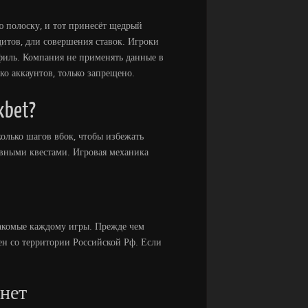
ю полоску, и тот принесёт щедрый
дитов, дли совершения ставок. Игроки
офиль. Компания не применять данные в
о аккаунтов, только запрещено.
bet?
олько шагов вбок, чтобы избежать
евными квестами. Игровая механика
накомые каждому игры. Прежде чем
н со территории Российской Рф. Если
инет