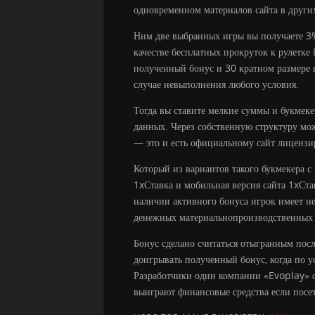
одновременном материалов сайта в других
Ним две выбранных игры вы получаете 3% 
качестве бесплатных прокруток к рулетке
полученный бонус и 30 кратном размере 
случае невыполнения любого условия.
Тогда вы ставите мелкие суммы и букмеке
данных. Через собственную структуру мо
— это и есть официальному сайт лицензи
Который из вариантов такого букмекера
1xСтавка и мобильная версия сайта 1xСт
наличии активного бонуса игрок имеет не
денежных материальнопроизводственных б
Бонус сделано считаться отыгранным пос
доигрывать полученный бонус, когда по у
Разработчики один компании «Evoplay» со
выиграют финансовые средства если посе