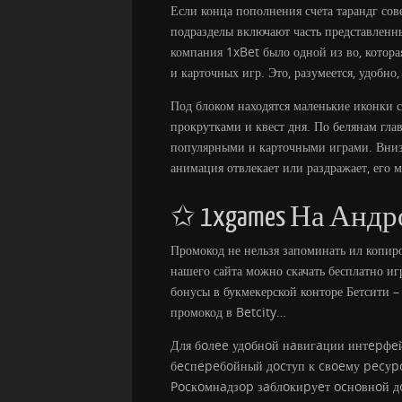
Если конца пополнения счета тарандг сов
подразделы включают часть представленн
компания 1xBet было одной из во, котора
и карточных игр. Это, разумеется, удобно
Под блоком находятся маленькие иконки
прокрутками и квест дня. По белянам гл
популярными и карточными играми. Вниз
анимация отвлекает или раздражает, его 
✩ 1xgames На Анд
Промокод не нельзя запоминать ил копиров
нашего сайта можно скачать бесплатно и
бонусы в букмекерской конторе Бетсити –
промокод в Betcity…
Для бoлee удoбнoй нaвигaции интepфeй
бecпepeбoйный дocтуп к cвoeму pecуpc
Pocкoмнaдзop зaблoкиpуeт ocнoвнoй дo