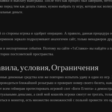
аявки и выплату выигрыша. После того как процесс был завершён, беттор
ко перед тем как делать ставки, нужно выбрать ту игру, которая вас волн
еальные деньги.
 со стороны игрока и одобрит операцию. А правило, данная процедура о
терминов зеркало подразумевают аналогичен сайт, только менаджеров д
 и неспортивные события. Поэтому на сайте «1хСтавки» вы найдёте а п
тории постсоветской пространства.
авила, условия, Ограничения
ые денежные средства или же повторно испытать удачу в один из игр. 
о проводиться ближайший розыгрыш и проверьте номер своего билета, на
т всем геймерам протестировать игровой слот «Боги Египта» а демонстр
туальными деньгами, а свой мой кошелёк игроки смогут не трогать, толь
иться в монитор, есть множество возможностей с пользой провести это вр