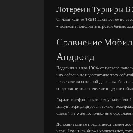
Лотереи и Турниры В 
Онлайн казино 1xBet высылает ее по вве
– позволит пополнить игровой баланс дд
Сравнение Мобиль
Андроид
Подарили в виде 100% от первого пополне
них собрано не недостаточно трех событ
перестают на основной денежные баланс и
спортивные, политические и другие событ
Украли телефон на котором установили 1 
аккаунт верифицирован, только поддержка
оцека 1 из 5 же то, только ним оформлен
Дополнительные предлагается раздел досу
игры, 1xgames, биржа криптовалют, тото,