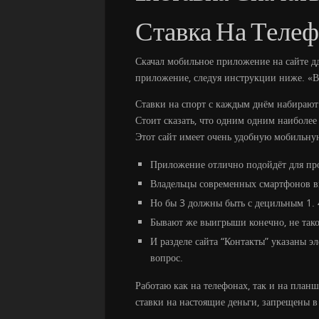
Ставка На Теле
Скачал мобильное приложение на сайте ддя
приложение, следуя инструкции ниже. «В
Ставки на спорт с каждым днём набирают
Стоит сказать, что одним одним наиболее
Этот сайт имеет очень удобную мобильну
Приложение отлично подойдёт для пр
Владельцы современных смартфонов в
Но бы 3 должны быть с децильным 1. 
Бывают же выигрыши конечно, не таког
И разделе сайта “Контакты” указаны э
вопрос.
Работаю как на телефонах, так и на планш
ставки на настоящие деньги, запрещены в 