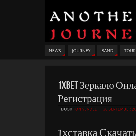
NEWS
JOURNEY
BAND
TOUR
1xbet Зеркало Он
Регистрация
DOOR
TON VENDEL
30 SEPTEMBER 2
1хставка Скачат