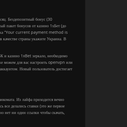
сяц. Бездепозитный бонус (30
ый пакет бонусов от казино 1хБет (до
ибка “Your current payment method is
 в качестве страны укажите Украина. В
БК и казино 1xBet зеркало, необходимо
 же можем для вас настроить openvpn или
ккаунтом. Новый пользователь достигает
банкомата. Из лайфа приходится вечно
ь все делались ставки (это же первое
но нет ни один ссылки чтобы скачать,