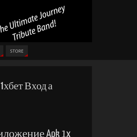
STORE
1хбет Вход а
ложение Apk 1x