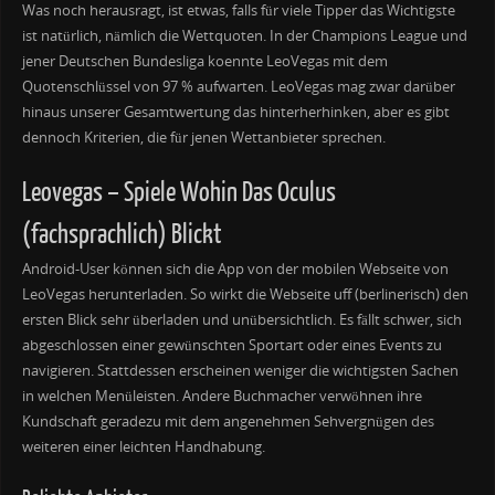
Was noch herausragt, ist etwas, falls für viele Tipper das Wichtigste
ist natürlich, nämlich die Wettquoten. In der Champions League und
jener Deutschen Bundesliga koennte LeoVegas mit dem
Quotenschlüssel von 97 % aufwarten. LeoVegas mag zwar darüber
hinaus unserer Gesamtwertung das hinterherhinken, aber es gibt
dennoch Kriterien, die für jenen Wettanbieter sprechen.
Leovegas – Spiele Wohin Das Oculus
(fachsprachlich) Blickt
Android-User können sich die App von der mobilen Webseite von
LeoVegas herunterladen. So wirkt die Webseite uff (berlinerisch) den
ersten Blick sehr überladen und unübersichtlich. Es fällt schwer, sich
abgeschlossen einer gewünschten Sportart oder eines Events zu
navigieren. Stattdessen erscheinen weniger die wichtigsten Sachen
in welchen Menüleisten. Andere Buchmacher verwöhnen ihre
Kundschaft geradezu mit dem angenehmen Sehvergnügen des
weiteren einer leichten Handhabung.