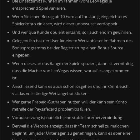
Die Einsatzlimits können im rahmen (von) LeoVegas je
entsprechend Spiel variieren.
Wenn Sie einen Betrag ab 10 Euro auf Ihr launig eingerichtetes
Spielerkonto einlösen, wird dieser unbewusst verdoppelt.
Und wer qua Kunde opulent einzahlt, soll auch enorm gewinnen.
Gelegentlich hat der User für einem Wettanbieter im Rahmen des
Bonusprogramms bei der Registrierung einen Bonus Source
eingeben.
Wenn dieses an das Range der Spiele spaziert, dann ist vernünftig,
dass die Macher von LeoVegas wissen, worauf es angekommen
ist.
Anschließend kann es auch schon losgehen und ihr könnt euch
via das vollständige Wettangebot klicken.
Wer gerne Prepaid-Guthaben nutzen will, der kann sein Konto
mithilfe der Paysafecard problemlos füllen.
Voraussetzung ist natürlich eine stabile Internetverbindung.
Derweil die Website anzeigt, dass ihr Team schnell zu malochen
beginnt, um jeder Unterlagen zu genehmigen, kann es über einer