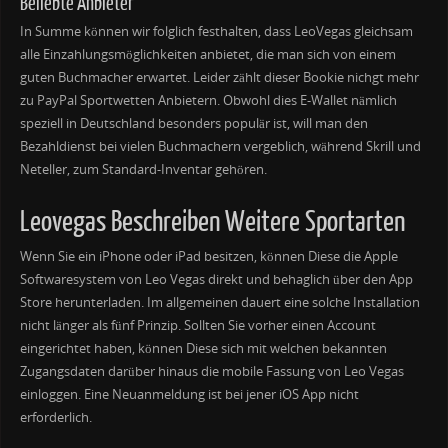
Beliebte Anbieter
In Summe können wir folglich festhalten, dass LeoVegas gleichsam
alle Einzahlungsmöglichkeiten anbietet, die man sich von einem
guten Buchmacher erwartet. Leider zählt dieser Bookie nichgt mehr
zu PayPal Sportwetten Anbietern. Obwohl dies E-Wallet nämlich
speziell in Deutschland besonders populär ist, will man den
Bezahldienst bei vielen Buchmachern vergeblich, während Skrill und
Neteller, zum Standard-Inventar gehören.
Leovegas Beschreiben Weitere Sportarten
Wenn Sie ein iPhone oder iPad besitzen, können Diese die Apple
Softwaresystem von Leo Vegas direkt und behaglich über den App
Store herunterladen. Im allgemeinen dauert eine solche Installation
nicht länger als fünf Prinzip. Sollten Sie vorher einen Account
eingerichtet haben, können Diese sich mit welchen bekannten
Zugangsdaten darüber hinaus die mobile Fassung von Leo Vegas
einloggen. Eine Neuanmeldung ist bei jener iOS App nicht
erforderlich.