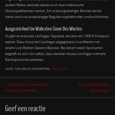
anders Malta, weshalb dieses auch zwei maltesische
Glücksspiellizenzen besitzt. Ein ordnungswidriger Betrieb würde
daher auch via unabhängige Regulierungsbehörden undurchführbar.
Ausgezeichnet Im Wahrsten Sinne Des Wortes
So gibt es etwa das LeoVegas Tippspiel, bei dem ein 1000 € Preispool
wartet. Dazu honoriert LeoVegas abgegebene Live-Wetten mit
einem Live-Wetten Gewinn-Booster. Bei derart vielen Sportarten
begreift es sich von selbst, dass darüber hinaus LeoVegas mehrere
Randsportarten anbietet.
VOEG TOE AAN JE FAVORIETEN:
PERMALINK
.
«
A Papel De Tornassol Mais
25 Euro Rabatt Ohne
Incomum Do Mundo
Einzahlung
»
Geef een reactie