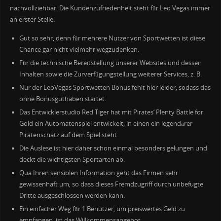
nachvollziehbar. Die Kundenzufriedenheit steht für Leo Vegas immer
an erster Stelle.
Gut so sehr, denn für mehrere Nutzer von Sportwetten ist diese
Chance gar nicht vielmehr wegzudenken.
Für die technische Bereitstellung unserer Websites und dessen
Inhalten sowie die Zurverfügungstellung weiterer Services, z. B.
Nur der LeoVegas Sportwetten Bonus fehlt hier leider, sodass das
ohne Bonusguthaben startet.
Das Entwicklerstudio Red Tiger hat mit Pirates‘ Plenty Battle for
Gold ein Automatenspiel entwickelt, in einen ein legendärer
Piratenschatz auf dem Spiel steht.
Die Auslese ist hier daher schon einmal besonders gelungen und
deckt die wichtigsten Sportarten ab.
Qua Ihren sensiblen Information geht das Firmen sehr
gewissenhaft um, so dass dieses Fremdzugriff durch unbefugte
Dritte ausgeschlossen werden kann.
Ein einfacher Weg für 1 Benutzer, um preiswertes Geld zu
empfangen, ist das Willkommensangebot.