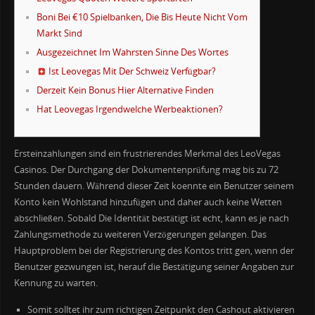
Boni Bei €10 Spielbanken, Die Bis Heute Nicht Vom
Markt Sind
Ausgezeichnet Im Wahrsten Sinne Des Wortes
Ist Leovegas Mit Der Schweiz Verfügbar?
Derzeit Kein Bonus Hier Alternative Finden
Hat Leovegas Irgendwelche Werbeaktionen?
Ersteinzahlungen sind ein frustrierendes Merkmal des LeoVegas
Casinos. Der Durchgang der Dokumentenprüfung mag bis zu 72
Stunden dauern. Während dieser Zeit koennte ein Benutzer seinem
Konto kein Wohlstand hinzufügen und daher auch keine Wetten
abschließen. Sobald Die Identität bestätigt ist echt, kann es je nach
Zahlungsmethode zu weiteren Verzögerungen gelangen. Das
Hauptproblem bei der Registrierung des Kontos tritt gen, wenn der
Benutzer gezwungen ist, herauf die Bestätigung seiner Angaben zur
Kennung zu warten.
Somit solltet ihr zum richtigen Zeitpunkt den Cashout aktivieren