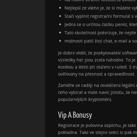
Nejlepší ze všeho je, že si můžete 
Stačí vyplnit registrační formulář s v
Jedná se o určitou částku peněz, kt
Tato skutečnost potvrzuje, že nejde
možnosti patří živý chat, e-mail a so
Je dobré vědět, že poskytovatelé softwa
výsledky her jsou zcela náhodné. To je 
kostkou a štěstí při otáčení v ruletě. 
ověřovány na přesnost a spravedlnost.
Zaměřte se raději na osvědčená legální
čeho vybírat a máte navíc jistotu, že 
populárnějších kryptoměn).
Vip A Bonusy
Registrace je polovina úspěchu, je také
pokladna. Také ve stejné sekci si pak m