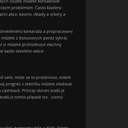
ckých služeb můžete kontaktovat
hnickým problémům. Často kladené
ční akce, kasino, vklady a výběry a
za přivedeného kamaráda a propracovaný
k můžete z bonusových peněz vyhrát.
ré si můžete prohlédnout všechny
ie každé otevřené sekce.
ed vámi, může se to protáhnout, ovšem
ůj progres v žebříčku můžete sledovat
 o cashback. Princip sbírání bodů je
bodů (v tomto případě tzv. -coins)
í válců, bezplatná kola a další. Tento