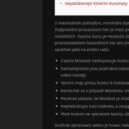
Nejoblíbenější Výherní Automaty
S maximálním pohodlím, minimální byro
Zodpovědné prosazování her je mezi pr
nezletilých. Kasino Guru je nezávislý z
provozovatelem hazardních her ani jinou
spoléhat jako na právní radu.
Casino Mostbet nedisponuje licencí,
Samozřejmostí jsou podrobné návody 
video návody.
Všichni mají plnou licenci k hostová
Nenechte se v případě Mostbetu zmás
Recenze ukázala, že Mostbet je mod
Nepřekračujte tuto hodnotu a nevyp
Před hraním ve vybraném kasinu dbe
Grafické zpracování webu je hravé, nab