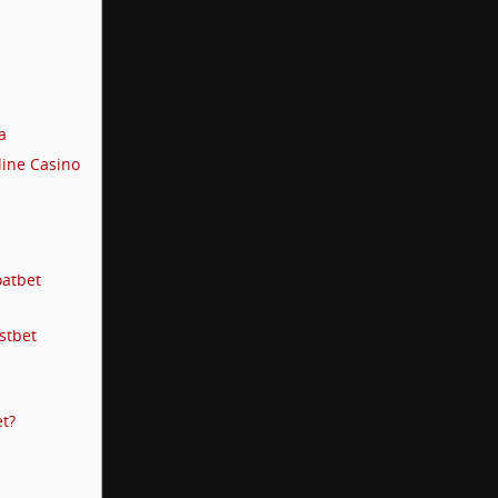
a
line Casino
oatbet
stbet
et?