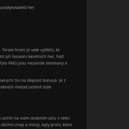
 poskytovatelů her.
érové hraní je vaše ujištění, že
stí při losování karetních her, hod
 Tyto RNG jsou nezávisle testovány a
íbených tzv.no deposit bonusů. Je z
tebních metod (včetně stále
ak učinit na svém osobním účtu v sekci
ichni znají a milují, byly první, které