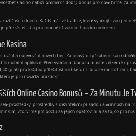
 Mostbet Casino nabízí průměrně dobrý bonus pro nové hráče, zajíma
v rozličných dnech. Každý má své tradice, které vynikají svou jedineč
 je překrásný cit a pro mnohé i životním hnacím motorem.
ne Kasina
stování a objevování nových her. Zajímavým způsobem jsou odměňov
chlá mobilní aplikace. Před vybráním bonusu musíte celkem 5x pros
,40 (platí pro každou příležitost na tiketu). Líbilo se mi rozhraní, 
která je pro nováčky praktická.
šších Online Casino Bonusů – Za Minutu Je T
yselé prostředky, prostředky s dezinfekční přísadou a účinností na r
nkám, vzdáváme jim poctu za jejich opatrování a za to, co pro nás s
z