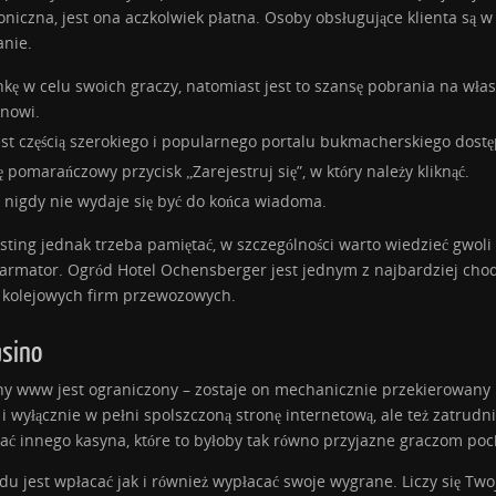
foniczna, jest ona aczkolwiek płatna. Osoby obsługujące klienta są w
anie.
ę w celu swoich graczy, natomiast jest to szansę pobrania na wła
ynowi.
st częścią szerokiego i popularnego portalu bukmacherskiego dostę
omarańczowy przycisk „Zarejestruj się”, w który należy kliknąć.
ć nigdy nie wydaje się być do końca wiadoma.
ting jednak trzeba pamiętać, w szczególności warto wiedzieć gwoli 
, armator. Ogród Hotel Ochensberger jest jednym z najbardziej ch
, kolejowych firm przewozowych.
asino
rony www jest ograniczony – zostaje on mechanicznie przekierowany 
 i wyłącznie w pełni spolszczoną stronę internetową, ale też zatru
ć innego kasyna, które to byłoby tak równo przyjazne graczom poch
u jest wpłacać jak i również wypłacać swoje wygrane. Liczy się T