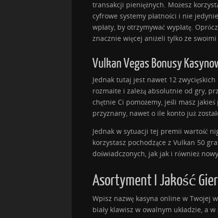
transakcji pieniężnych. Możesz korzyst
cyfrowe systemy płatności i nie jedynie
wpłaty, by otrzymywać wypłatę. Oprócz
znacznie więcej aniżeli tylko ze swoi
Vulkan Vegas Bonusy Kasynow
Jednak tutaj jest nawet 12 zwycięskic
rozmaite i zależą absolutnie od gry, p
chętnie Ci pomożemy, jeśli masz jakie
przyznany, nawet o ile konto już zost
Jednak w sytuacji tej premii wartość 
korzystasz pochodzące z Vulkan 50 gra
doświadczonych, jak jak i również now
Asortyment I Jakość Gie
Wpisz nazwę kasyna online w Twojej wł
biały klawisz w owalnym układzie, a w 