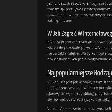
jeśli chcesz dreszczyku emocji, spróbuj
transmisją pod żywo i profesjonalnym
powodzenia w czasie prawdziwym. Bez w
zabezpieczone.
W Jak Zagrać W Internetoweg
Zrzesza grono wiernych amatorów z całe
wszystkie pozostałe pozycje w Vulkan
kart a także ruletkę. Wśród komputerów
a w następnej kolejności wygrywanie da
Najpopularniejsze Rodza
Vulkan Bet jest jak w najwyższym stop
bezpieczeństwo. Fani w Polsce potrafią 
skorzystać, wystarczy kliknąć przyci
się również obawiać o ryzyko transakcj
Vulkan Vegas owe idealne kasyno, jeśl