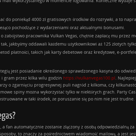
u mail wykorzystanego w momencie logowania. Konieczne wydaje s
ć do poniekąd 4000 zł gratisowych środków do rozrywki, a to napr
bieżąco pochodzące z wydarzeniami oraz aktualnymi bonusami.
ony o zabójstwo pracownika Vulkan Vegas, chętnie zapłacę mu przez 
to tak, jakbyśmy oddawali każdemu użytkownikowi aż 125 złotych tylko
tod płatności, takich jak karty debetowe oraz kredytowe, e-portfel
rategią jest posiadanie określonego sprawdzonego kasyna do odwiedz
i gram przez kilka wilu godzin
https://vulkanvegas100.pl
. Najlepie
zy o zgarnięciu progresywnej puli nagród z kilkoma, czy kilkunas
mowe spiny można wykorzystać tylko w niektórych grach. Party Casin
struowane w taki środek, że poruszanie się po nim nie jest trudne.
egas?
, a fan automatycznie zostanie złączony z osobą odpowiedzialną za 
sposoby, to znaczy za pośrednictwem wiadomość mailową, a jest jest