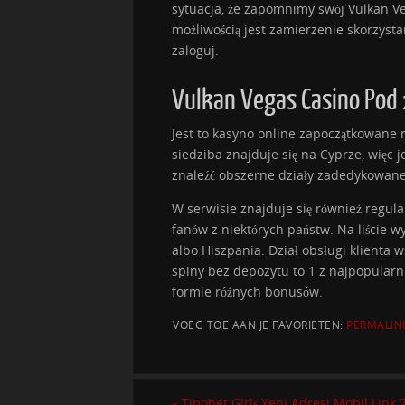
sytuacja, że zapomnimy swój Vulkan Veg
możliwością jest zamierzenie skorzyst
zaloguj.
Vulkan Vegas Casino Pod
Jest to kasyno online zapoczątkowane na
siedziba znajduje się na Cyprze, więc 
znaleźć obszerne działy zadedykowane
W serwisie znajduje się również regula
fanów z niektórych państw. Na liście w
albo Hiszpania. Dział obsługi klienta
spiny bez depozytu to 1 z najpopularn
formie różnych bonusów.
VOEG TOE AAN JE FAVORIETEN:
PERMALIN
«
Tipobet Giriş Yeni Adresi Mobil Link 