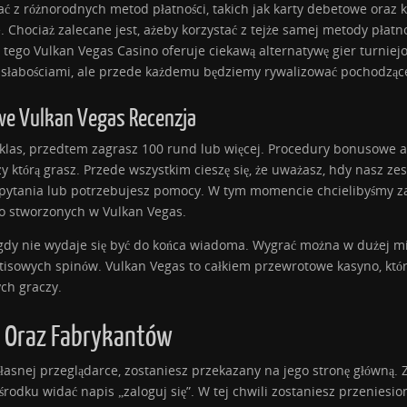
ać z różnorodnych metod płatności, takich jak karty debetowe oraz k
. Chociaż zalecane jest, ażeby korzystać z tejże samej metody płatno
 tego Vulkan Vegas Casino oferuje ciekawą alternatywę gier turniej
mi słabościami, ale przede każdemu będziemy rywalizować pochodząc
e Vulkan Vegas Recenzja
h klas, przedtem zagrasz 100 rund lub więcej. Procedury bonusowe
rzy którą grasz. Przede wszystkim cieszę się, że uważasz, hdy nasz z
ś pytania lub potrzebujesz pomocy. W tym momencie chcielibyśmy za
ało stworzonych w Vulkan Vegas.
nigdy nie wydaje się być do końca wiadoma. Wygrać można w dużej mi
tisowych spinów. Vulkan Vegas to całkiem przewrotowe kasyno, któr
ych graczy.
r Oraz Fabrykantów
asnej przeglądarce, zostaniesz przekazany na jego stronę główną.
środku widać napis „zaloguj się”. W tej chwili zostaniesz przeniesi