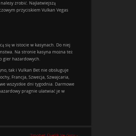
należy zrobić. Najłatwiejszą
ańczowym przyciskiem Vulkan Vegas
cą się w istocie w kasynach. Do niej
panstwa. Na stronie kasyna można też
o gier hazardowych.
no, tak i Vulkan Bet nie obsługuje
chy, Francja, Szwecja, Szwajcaria,
y we wszystkie dni tygodnia. Darmowe
hazardowy pragnie ułatwiać je w
Tipobet Üyelik Ve Giriş
»