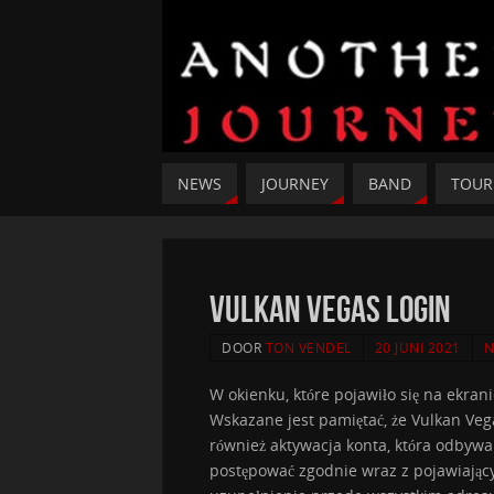
NEWS
JOURNEY
BAND
TOUR
Vulkan Vegas Login
DOOR
TON VENDEL
20 JUNI 2021
N
W okienku, które pojawiło się na ekran
Wskazane jest pamiętać, że Vulkan Veg
również aktywacja konta, która odbywa 
postępować zgodnie wraz z pojawiający