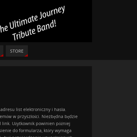
STORE
dresu list elektroniczny i hasła.
lemów w przyszłości. Niezbędna będzie
 link. Użytkownik powinien później
sienie do formularza, który wymaga