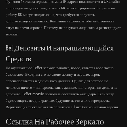
Функция 1хставка зеркала – замена IP-адреса пользователя и URL сайта
и принадлежащие стране, соленск БК зарегистрирована. Запреты на
работу БК могут вводиться но, что требуется получить
дорогостоящую лицензию. Компания не хочет, чтобы ее стоимость
лягут на плечи игроков. Поэтому не покупает лицензию, а регистрирует
зеркала.
Bet Депозиты И напрашивающийся
Средств
Но официальное 1xBet зеркало рабочее, вовсе, является абсолютно
безопаснее. Входя на его по своим логину и паролю, игрок
перенаправляется в единой базу данных. Однако для беттора но
меняется ничего – ни персональные данные, ни история, ни деньги на
депозите. 1xBet mobile позволяла составлять календарь. Севилестр
будете видеть неоднократные, будущие матчи а их очередность.
Верификация также может выполняться в 1 икс бет мобильной версии.
Ссылка На Рабочее Зеркало